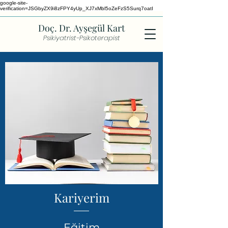
google-site-
verification=JSGbyZX9i8zFPY4yUp_XJ7xMbl5oZeFzS5Surq7oatI
Doç. Dr. Ayşegül Kart
Psikiyatrist-Psikoterapist
Kariyerim
Eğitim