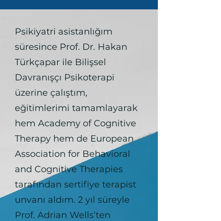
Psikiyatri asistanlığım
süresince Prof. Dr. Hakan
Türkçapar ile Bilişsel
Davranışçı Psikoterapi
üzerine çalıştım,
eğitimlerimi tamamlayarak
hem Academy of Cognitive
Therapy hem de European
Association for Behavioral
and Cognitive Therapies
tarafından sertifiye terapist
unvanı aldım. 2 yıl süreyle
Prof. Adrian Wells’ten