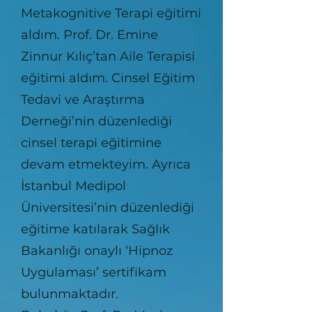
Metakognitive Terapi eğitimi
aldım. Prof. Dr. Emine
Zinnur Kılıç’tan Aile Terapisi
eğitimi aldım. Cinsel Eğitim
Tedavi ve Araştırma
Derneği’nin düzenlediği
cinsel terapi eğitimine
devam etmekteyim. Ayrıca
İstanbul Medipol
Üniversitesi’nin düzenlediği
eğitime katılarak Sağlık
Bakanlığı onaylı ‘Hipnoz
Uygulaması’ sertifikam
bulunmaktadır.