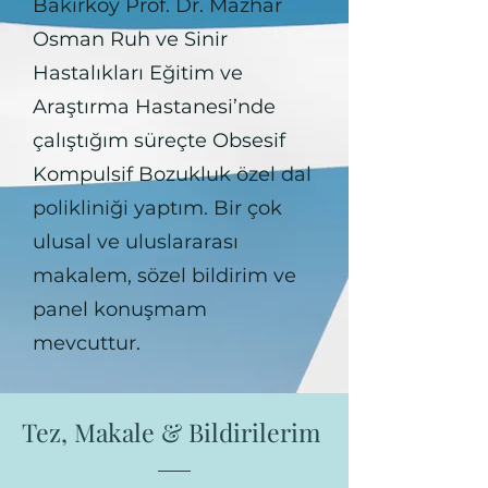
Bakırköy Prof. Dr. Mazhar
Osman Ruh ve Sinir
Hastalıkları Eğitim ve
Araştırma Hastanesi’nde
çalıştığım süreçte Obsesif
Kompulsif Bozukluk özel dal
polikliniği yaptım. Bir çok
ulusal ve uluslararası
makalem, sözel bildirim ve
panel konuşmam
mevcuttur.
Tez, Makale & Bildirilerim