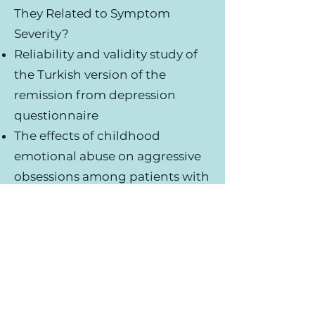
They Related to Symptom
Severity?
Reliability and validity study of
the Turkish version of the
remission from depression
questionnaire
The effects of childhood
emotional abuse on aggressive
obsessions among patients with
obsessive compulsive disorder
may be mediated by symptoms
of depression and anxiety
Cognitive Behavioral Therapy in
Treatment of Schizophrenia
(review)